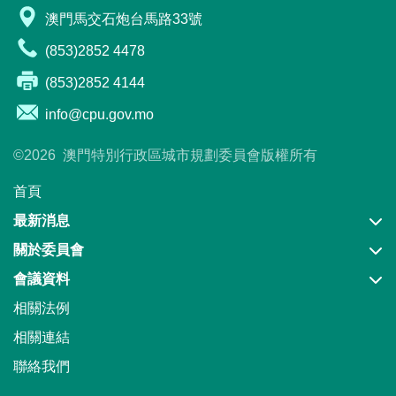
澳門馬交石炮台馬路33號
(853)2852 4478
(853)2852 4144
info@cpu.gov.mo
©
2026
澳門特別行政區城市規劃委員會版權所有
首頁
最新消息
新聞公佈
關於委員會
會議議程
城市規劃委員會簡介
會議資料
城市規劃委員會的職權
全體會議
相關法例
城市規劃委員會成員名單
會議重溫
相關連結
聯絡我們